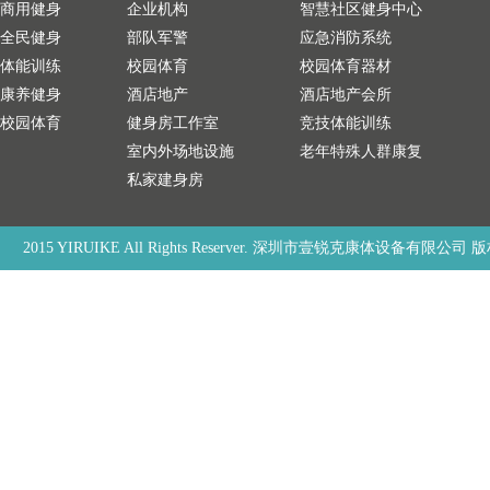
商用健身
企业机构
智慧社区健身中心
全民健身
部队军警
应急消防系统
体能训练
校园体育
校园体育器材
康养健身
酒店地产
酒店地产会所
校园体育
健身房工作室
竞技体能训练
室内外场地设施
老年特殊人群康复
私家建身房
2015 YIRUIKE All Rights Reserver. 深圳市壹锐克康体设备有限公司 版权所有，禁止非